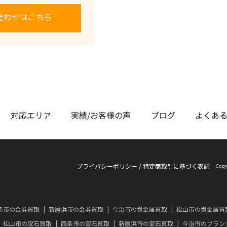
合わせはこちら
対応エリア
実績/お客様の声
ブログ
よくあ
プライバシーポリシー
/
特定商取引に基づく表記
Copy
条市の金券買取
新居浜市の金券買取
今治市の貴金属買取
松山市の貴金属買
松山市の宝石買取
西条市の宝石買取
新居浜市の宝石買取
今治市のブラン