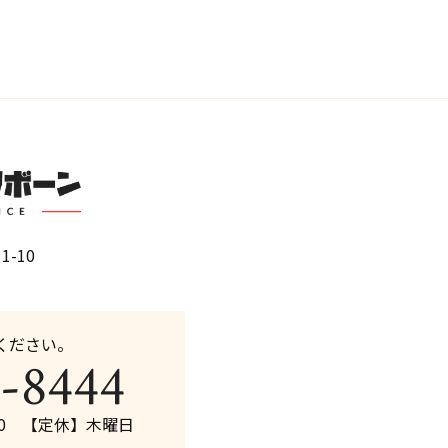
e
er
b
o
o
k
1-10
ください。
-8444
:00 【定休】木曜日