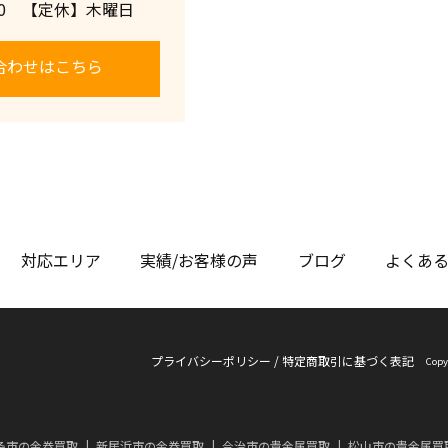
:00 【定休】木曜日
合わせはこちら
対応エリア
実績/お客様の声
ブログ
よくあ
プライバシーポリシー
/
特定商取引に基づく表記
Copy
条市の金券買取
新居浜市の金券買取
今治市の貴金属買取
松山市の貴金属買